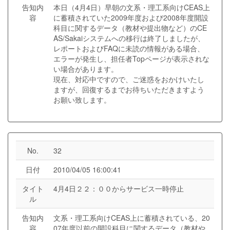
告知内
本日（4月4日）早朝の文系・理工系向けCEAS上
容
に蓄積されていた2009年度および2008年度開設
科目に関するデータ（教材や提出物など）のCE
AS/Sakaiシステムへの移行は終了しましたが、
レポートおよびFAQに未読の情報がある場合、
エラーが発生し、担任者Topページが表示されな
い場合があります。
現在、対応中ですので、ご迷惑をおかけいたし
ますが、回復するまでお待ちいただきますよう
お願い致します。
No.
32
日付
2010/04/05 16:00:41
タイト
4月4日２２：００からサービス一時停止
ル
告知内
文系・理工系向けCEAS上に蓄積されている、20
容
07年度以前の開設科目に関するデータ（教材や